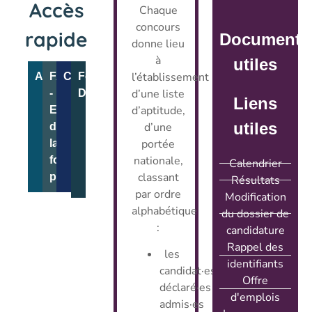
Accès
Chaque
concours
rapide
Documents
donne lieu
à
utiles
l’établissement
Actualités
FAQ
Concours
Fond
d’une liste
-
Documentaire
Liens
d’aptitude,
Emploi
utiles
d’une
dans
portée
la
nationale,
fonction
Calendrier
classant
publique
Résultats
par ordre
Modification
alphabétique
du dossier de
:
candidature
Rappel des
les
identifiants
candidat·es
Offre
déclaré·es
d'emplois
admis·es