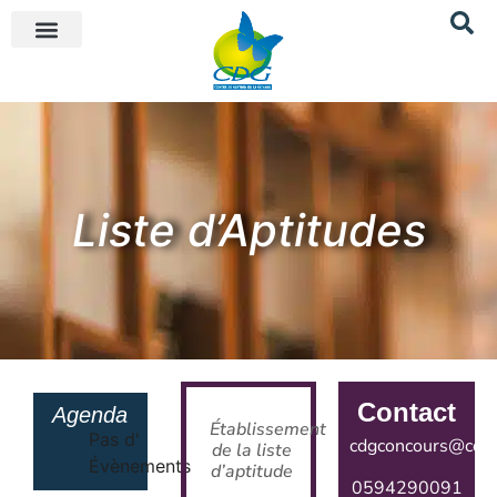
Liste d’Aptitudes
Contact
Agenda
Établissement
Pas d'
cdgconcours@cdg9
de la liste
Évènements
d’aptitude
0594290091