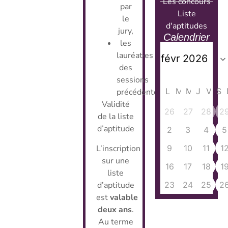
Les concours
par
Liste
le
d'aptitudes
jury,
Calendrier
les
lauréat·es
des
sessions
L
M
M
J
V
S
précédentes.
Validité
26
27
28
2
de la liste
d’aptitude
2
3
4
5
L’inscription
9
10
11
1
sur une
16
17
18
1
liste
d’aptitude
23
24
25
2
est
valable
deux ans
.
Au terme