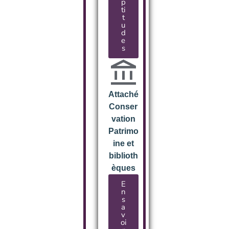
p
ti
t
u
d
e
s
Attaché
Conser
vation
Patrimo
ine et
biblioth
èques
E
n
s
a
v
oi