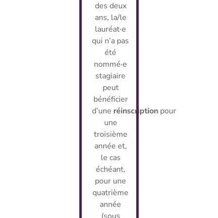
des deux
ans, la/le
lauréat·e
qui n’a pas
été
nommé·e
stagiaire
peut
bénéficier
d’une
réinscription
pour
une
troisième
année et,
le cas
échéant,
pour une
quatrième
année
(sous